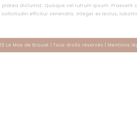
platea dictumst. Quisque vel rutrum ipsum. Praesent a
ollicitudin efficitur venenatis. Integer ex lectus, lobor
0 Le Mas de Brouat | Tous droits réservés |
Mentions lé