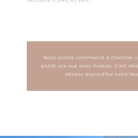
découvre à pied, en vélo…
Nous avions commencé à chercher un
plutôt une vue avec maison. C’est ains
devenu aujourd’hui notre lie