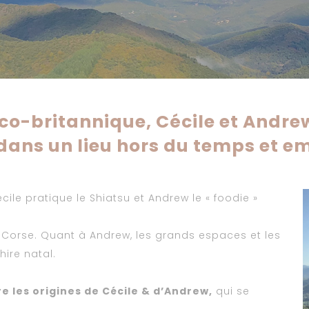
co-britannique, Cécile et Andre
 dans un lieu hors du temps et 
cile pratique le Shiatsu et Andrew le « foodie »
a Corse. Quant à Andrew, les grands espaces et les
ire natal.
re les origines de Cécile & d’Andrew,
qui se