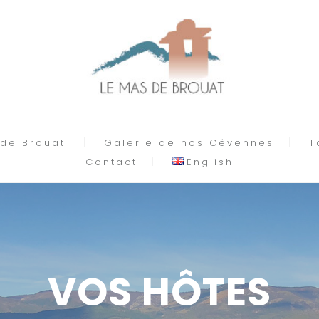
 de Brouat
Galerie de nos Cévennes
T
Contact
English
VOS HÔTES