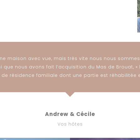
e maison avec vue, mais très vite nous nous somme
i que nous avons fait l’acquisition du Mas de Brouat, «
u de résidence familiale dont une partie est réhabilité
Andrew & Cécile
Vos hôtes