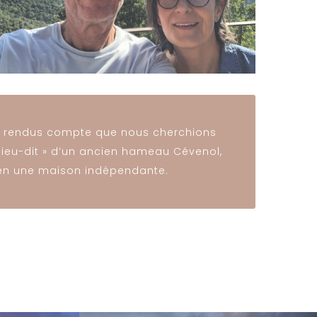
s rendus compte que nous cherchions
 lieu-dit » d’un ancien hameau Cévenol,
e en une maison indépendante.