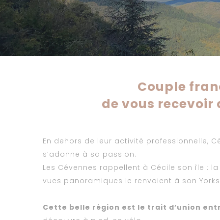
Couple fran
de vous recevoir
En dehors de leur activité professionnelle, Cé
s’adonne à sa passion.
Les Cévennes rappellent à Cécile son île : l
vues panoramiques le renvoient à son Yorksh
Cette belle région est le trait d’union ent