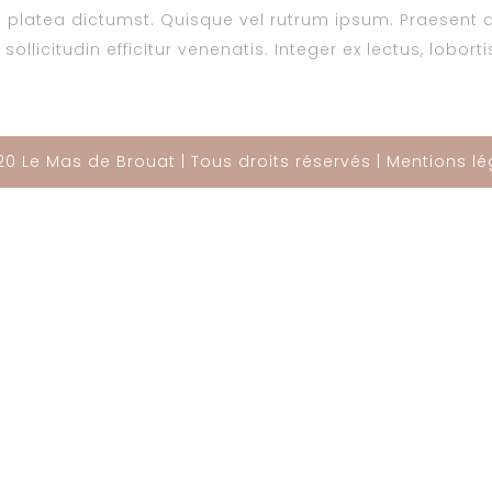
platea dictumst. Quisque vel rutrum ipsum. Praesent a
ollicitudin efficitur venenatis. Integer ex lectus, lobor
0 Le Mas de Brouat | Tous droits réservés |
Mentions lé